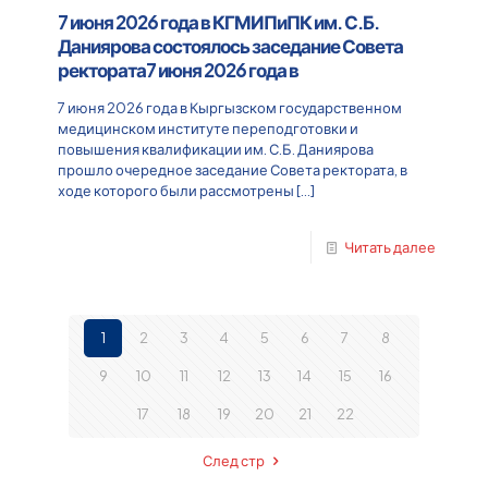
7 июня 2026 года в КГМИПиПК им. С.Б.
Даниярова состоялось заседание Совета
ректората7 июня 2026 года в
7 июня 2026 года в Кыргызском государственном
медицинском институте переподготовки и
повышения квалификации им. С.Б. Даниярова
прошло очередное заседание Совета ректората, в
ходе которого были рассмотрены
[…]
Читать далее
1
2
3
4
5
6
7
8
9
10
11
12
13
14
15
16
17
18
19
20
21
22
След стр