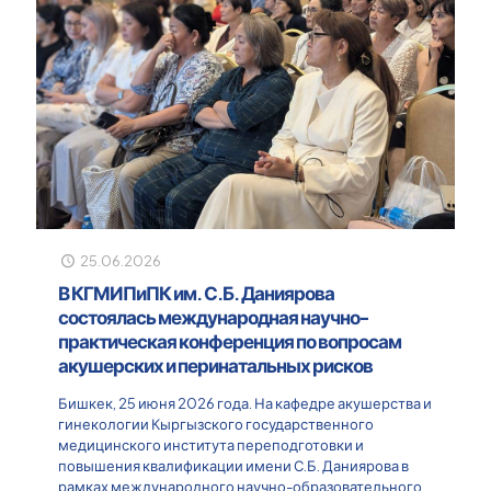
25.06.2026
В КГМИПиПК им. С.Б. Даниярова
состоялась международная научно-
практическая конференция по вопросам
акушерских и перинатальных рисков
Бишкек, 25 июня 2026 года. На кафедре акушерства и
гинекологии Кыргызского государственного
медицинского института переподготовки и
повышения квалификации имени С.Б. Даниярова в
рамках международного научно-образовательного