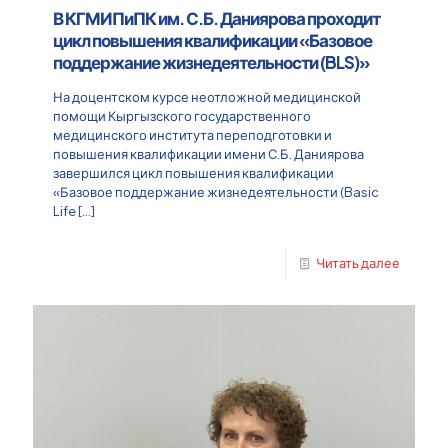
В КГМИПиПК им. С.Б. Даниярова проходит
цикл повышения квалификации «Базовое
поддержание жизнедеятельности (BLS)»
На доцентском курсе неотложной медицинской
помощи Кыргызского государственного
медицинского института переподготовки и
повышения квалификации имени С.Б. Даниярова
завершился цикл повышения квалификации
«Базовое поддержание жизнедеятельности (Basic
Life
[…]
Читать далее