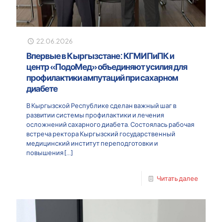
22.06.2026
Впервые в Кыргызстане: КГМИПиПК и
центр «ПодоМед» объединяют усилия для
профилактики ампутаций при сахарном
диабете
В Кыргызской Республике сделан важный шаг в
развитии системы профилактики и лечения
осложнений сахарного диабета. Состоялась рабочая
встреча ректора Кыргызский государственный
медицинский институт переподготовки и
повышения
[…]
Читать далее