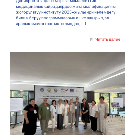
Данияров атындагы Кыргыз мамлекеттик
медициналык кайра даярдоо жана квалификацияны
жогорулатуу институту 2025-жылы ири көлөмдөгү
билим берүү программаларын ишке ашырып, эл
аралык кызматташтыкты чыңдап,
[…]
Читать далее