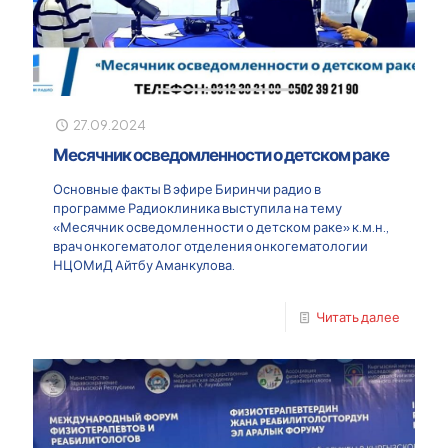
27.09.2024
Месячник осведомленности о детском раке
Основные факты В эфире Биринчи радио в
программе Радиоклиника выступила на тему
«Месячник осведомленности о детском раке» к.м.н.,
врач онкогематолог отделения онкогематологии
НЦОМиД Айтбу Аманкулова.
Читать далее