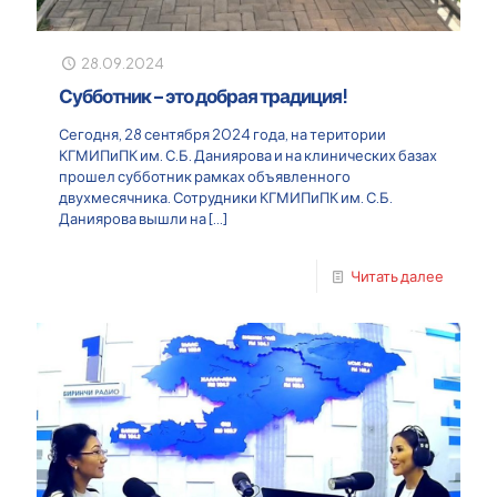
28.09.2024
Субботник – это добрая традиция!
Сегодня, 28 сентября 2024 года, на територии
КГМИПиПК им. С.Б. Даниярова и на клинических базах
прошел субботник рамках объявленного
двухмесячника. Сотрудники КГМИПиПК им. С.Б.
Даниярова вышли на
[…]
Читать далее