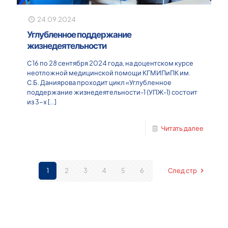
24.09.2024
Углубленное поддержание
жизнедеятельности
С 16 по 28 сентября 2024 года, на доцентском курсе
неотложной медицинской помощи КГМИПиПК им.
С.Б. Даниярова проходит цикл «Углубленное
поддержание жизнедеятельности-1 (УПЖ-1) состоит
из 3-х
[…]
Читать далее
1
2
3
4
5
6
След стр