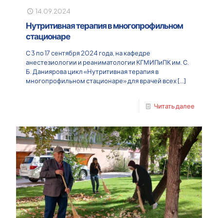
14.09.2024
Нутритивная терапия в многопрофильном
стационаре
С 3 по 17 сентября 2024 года, на кафедре
анестезиологии и реаниматологии КГМИПиПК им. С.
Б. Даниярова цикл «Нутритивная терапия в
многопрофильном стационаре» для врачей всех
[…]
Читать далее