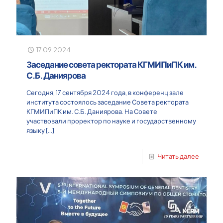
17.09.2024
Заседание совета ректората КГМИПиПК им.
С.Б. Даниярова
Сегодня, 17 сентября 2024 года, в конференц зале
института состоялось заседание Совета ректората
КГМИПиПК им. С.Б. Даниярова. На Совете
участвовали проректор по науке и государственному
языку
[…]
Читать далее