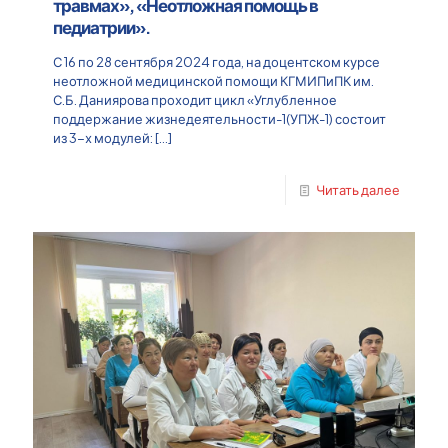
травмах», «Неотложная помощь в
педиатрии».
С 16 по 28 сентября 2024 года, на доцентском курсе
неотложной медицинской помощи КГМИПиПК им.
С.Б. Даниярова проходит цикл «Углубленное
поддержание жизнедеятельности-1(УПЖ-1) состоит
из 3-х модулей:
[…]
Читать далее