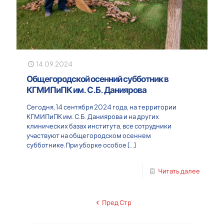
14.09.2024
Общегородской осенний субботник в
КГМИПиПК им. С.Б. Даниярова
Сегодня, 14 сентября 2024 года, на территории
КГМИПиПК им. С.Б. Даниярова и на других
клинических базах института, все сотрудники
участвуют на общегородском осеннем
субботнике.При уборке особое
[…]
Читать далее
Пред Стр