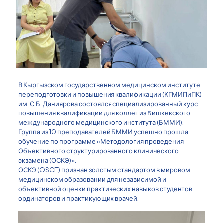
В Кыргызском государственном медицинском институте
переподготовки и повышения квалификации (КГМИПиПК)
им. С.Б. Даниярова состоялся специализированный курс
повышения квалификации для коллег из Бишкекского
международного медицинского института (БММИ).
Группа из 10 преподавателей БММИ успешно прошла
обучение по программе «Методология проведения
Объективного структурированного клинического
экзамена (ОСКЭ)».
ОСКЭ (OSCE) признан золотым стандартом в мировом
медицинском образовании для независимой и
объективной оценки практических навыков студентов,
ординаторов и практикующих врачей.