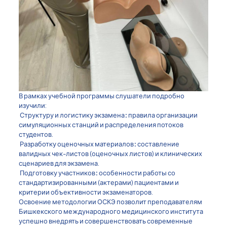
В рамках учебной программы слушатели подробно
изучили:
Структуру
и
логистику
экзамена
:
правила организации
симуляционных станций и распределения потоков
студентов.
Разработку
оценочных
материалов
:
составление
валидных чек-листов (оценочных листов) и клинических
сценариев для экзамена.
Подготовку
участников
:
особенности работы со
стандартизированными (актерами) пациентами и
критерии объективности экзаменаторов.
Освоение методологии ОСКЭ позволит преподавателям
Бишкекского международного медицинского института
успешно внедрять и совершенствовать современные