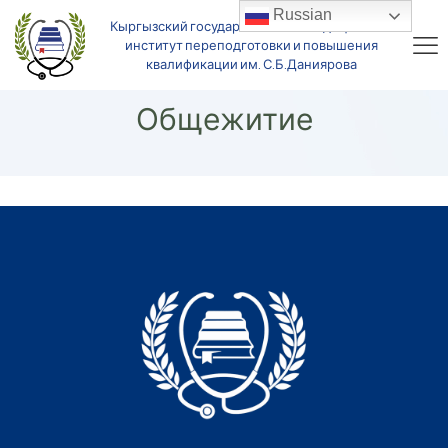
Russian
Кыргызский государственный медицинский
институт переподготовки и повышения
квалификации им. С.Б.Даниярова
Общежитие