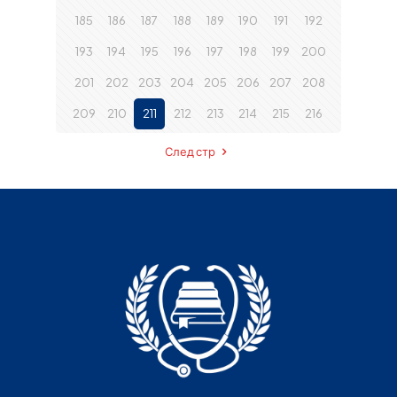
185
186
187
188
189
190
191
192
193
194
195
196
197
198
199
200
201
202
203
204
205
206
207
208
209
210
211
212
213
214
215
216
След стр